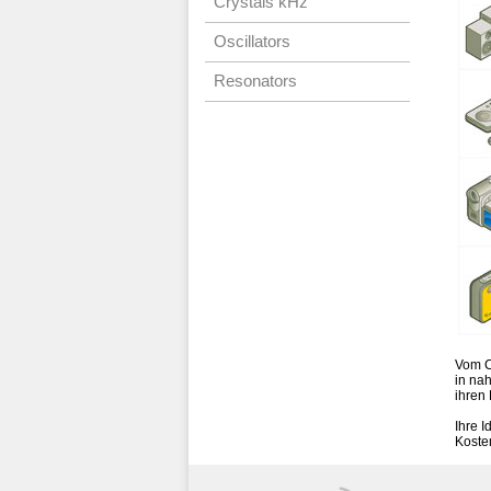
Crystals kHz
Oscillators
Resonators
Vom C
in na
ihren 
Ihre I
Koste