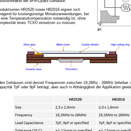
lusskontakte der 4Pin-Quarz-Gehäuse.
roduktserien HR2520 sowie HR2016 eignen sich
rragend für kostengünstige Miniaturanwendungen, bei
 eine Temperaturkompensation notwendig ist, ohne
omplexität eines TCXO einsetzen zu müssen.
iden Gehäusen sind derzeit Frequenzen zwischen 19,2Mhz - 26MHz lieferbar, 
pazität 7pF oder 9pF beträgt, aber auch in Abhängigkeit der Applikation gewä