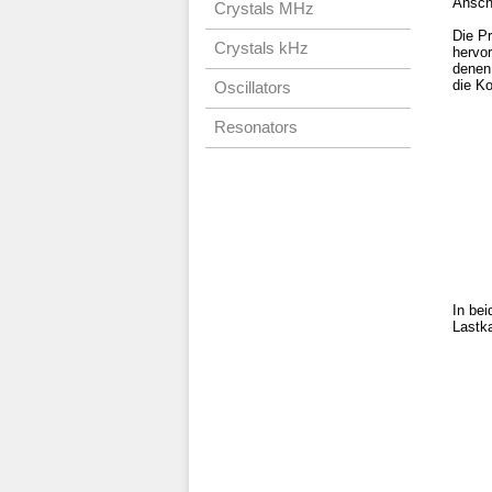
Ansch
Crystals MHz
Die P
Crystals kHz
hervo
denen
die K
Oscillators
Resonators
In be
Lastka