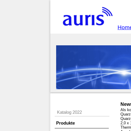
Hom
News
Als k
Katalog 2022
Quarze
Quarz
Produkte
2,0 x
Thermi